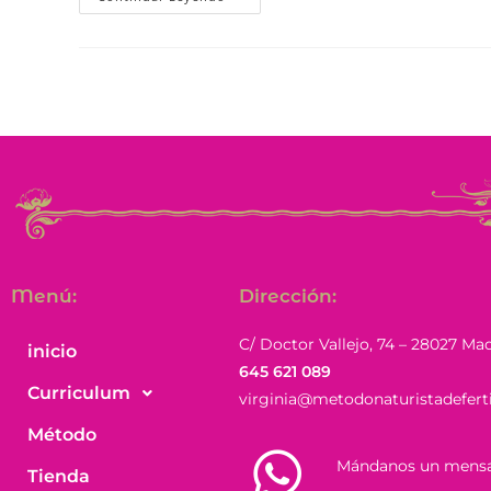
Menú:
Dirección:
C/ Doctor Vallejo, 74 – 28027 Ma
inicio
645 621 089
Curriculum
virginia@metodonaturistadefert
Método
Mándanos un mensa
Tienda