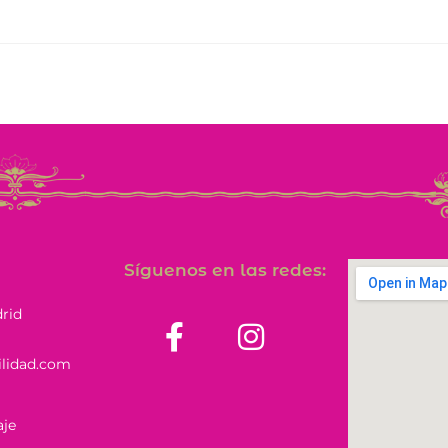
Síguenos en las redes:
drid
ilidad.com
je